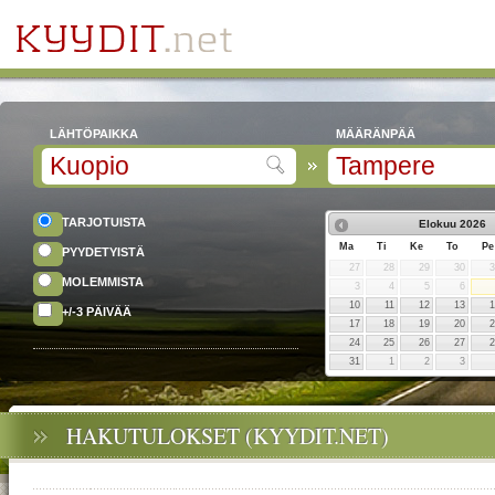
LÄHTÖPAIKKA
MÄÄRÄNPÄÄ
TARJOTUISTA
Elokuu
2026
Ma
Ti
Ke
To
Pe
PYYDETYISTÄ
27
28
29
30
MOLEMMISTA
3
4
5
6
10
11
12
13
+/-3 PÄIVÄÄ
17
18
19
20
24
25
26
27
31
1
2
3
HAKUTULOKSET (KYYDIT.NET)