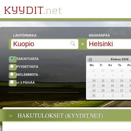
LÄHTÖPAIKKA
MÄÄRÄNPÄÄ
TARJOTUISTA
Elokuu
2026
Ma
Ti
Ke
To
Pe
PYYDETYISTÄ
27
28
29
30
MOLEMMISTA
3
4
5
6
10
11
12
13
+/-3 PÄIVÄÄ
17
18
19
20
24
25
26
27
31
1
2
3
HAKUTULOKSET (KYYDIT.NET)