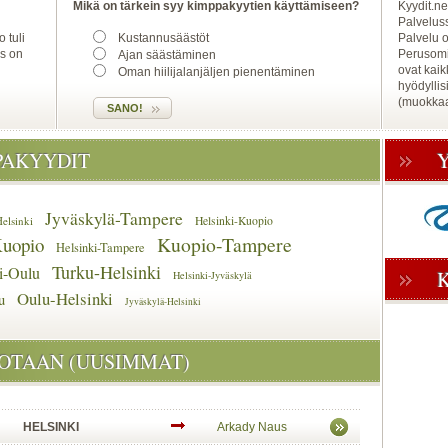
Mikä on tärkein syy kimppakyytien käyttämiseen?
Kyydit.n
Palveluss
 tuli
Kustannusäästöt
Palvelu o
us on
Perusomi
Ajan säästäminen
ovat kaik
Oman hiilijalanjäljen pienentäminen
hyödyllis
(muokkaa
PAKYYDIT
Jyväskylä-Tampere
elsinki
Helsinki-Kuopio
Kuopio-Tampere
uopio
Helsinki-Tampere
Turku-Helsinki
i-Oulu
Helsinki-Jyväskylä
Oulu-Helsinki
u
Jyväskylä-Helsinki
JOTAAN (UUSIMMAT)
HELSINKI
Arkady Naus