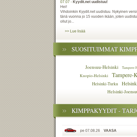
07.07 -
Kyydit.net uudistuu!
Hei!
Vihdoinkin Kyydit.net uudistuu. Nykyinen versio
tänä vuonna jo 15 vuoden ikään, joten uudist
ollut jo...
>> Lue lisää
SUOSITUIMMAT KIMP
Joensuu-Helsinki
Tampere-H
Tampere-K
Kuopio-Helsinki
Helsink
Helsinki-Turku
Helsinki-Joensu
KIMPPAKYYDIT - TAR
pe 07.08.26
VAASA