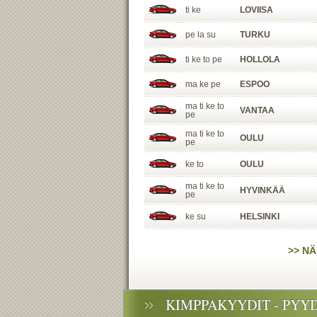
ti ke
LOVIISA
pe la su
TURKU
ti ke to pe
HOLLOLA
ma ke pe
ESPOO
ma ti ke to
VANTAA
pe
ma ti ke to
OULU
pe
ke to
OULU
ma ti ke to
HYVINKÄÄ
pe
ke su
HELSINKI
>> NÄ
KIMPPAKYYDIT - PYY