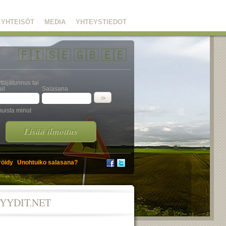
YHTEISÖT
MEDIA
YHTEYSTIEDOT
🇫🇮
🇸🇪
🇬🇧
🇪🇪
ttäjätunnus tai
il
Salasana
uista minut
Lisää ilmoitus
röidy
Unohtuiko salasana?
YYDIT.NET