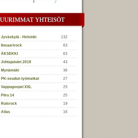
SUURIMMAT YHTEISÖT
Jyväskylä - Helsinki
132
Ilosaarirock
63
ÄKSEKKI
63
Johtajatulet 2019
43
Mynämäki
36
PK-seudun työmatkat
27
Vappugospel XXL
25
Piiru 14
25
Ruisrock
19
Atlas
16