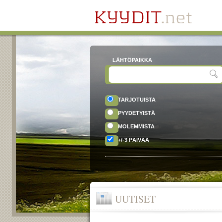
LÄHTÖPAIKKA
TARJOTUISTA
PYYDETYISTÄ
MOLEMMISTA
+/-3 PÄIVÄÄ
UUTISET