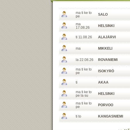
ma ti ke to
SALO
pe
ma
HELSINKI
17.08.26
ti 11.08.26
ALAJÄRVI
ma
MIKKELI
la 22.08.26
ROVANIEMI
ma ti ke to
ISOKYRÖ
pe
ti
AKAA
ma ti ke to
HELSINKI
pe la su
ma ti ke to
PORVOO
pe
ti to
KANGASNIEMI