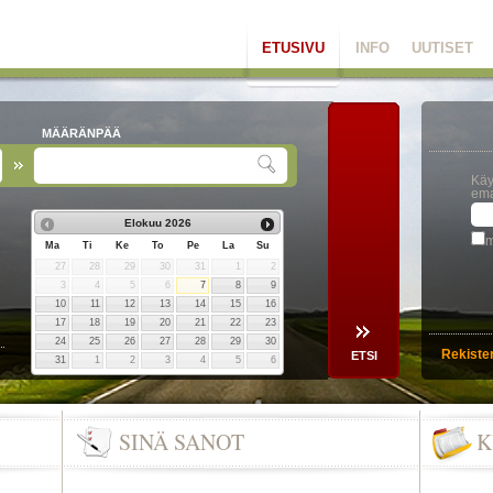
ETUSIVU
INFO
UUTISET
MÄÄRÄNPÄÄ
Käy
ema
Elokuu
2026
m
Ma
Ti
Ke
To
Pe
La
Su
27
28
29
30
31
1
2
3
4
5
6
7
8
9
10
11
12
13
14
15
16
17
18
19
20
21
22
23
24
25
26
27
28
29
30
Rekiste
31
1
2
3
4
5
6
SINÄ SANOT
K