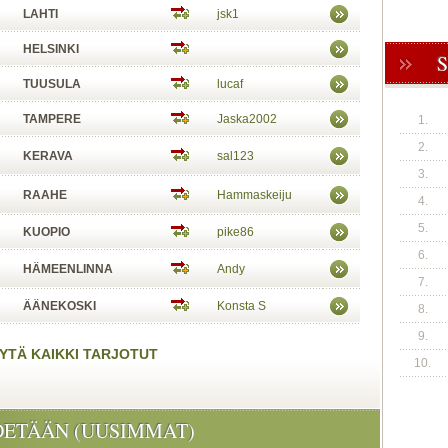
LAHTI
jsk1
HELSINKI
TUUSULA
lucaf
TAMPERE
Jaska2002
1.
2.
KERAVA
sal123
3.
RAAHE
Hammaskeiju
4.
5.
KUOPIO
pike86
6.
HÄMEENLINNA
Andy
7.
ÄÄNEKOSKI
Konsta S
8.
9.
YTÄ KAIKKI TARJOTUT
10.
DETÄÄN (UUSIMMAT)