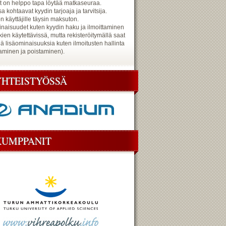
et on helppo tapa löytää matkaseuraa.
a kohtaavat kyydin tarjoaja ja tarvitsija.
n käyttäjille täysin maksuton.
naisuudet kuten kyydin haku ja ilmoittaminen
kien käytettävissä, mutta rekisteröitymällä saat
iä lisäominaisuuksia kuten ilmoitusten hallinta
minen ja poistaminen).
YHTEISTYÖSSÄ
KUMPPANIT