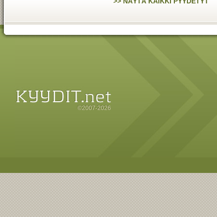
>> NÄYTÄ KAIKKI PYYDETYT
©2007-2026