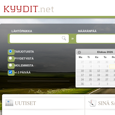
LÄHTÖPAIKKA
MÄÄRÄNPÄÄ
TARJOTUISTA
Elokuu
2026
Ma
Ti
Ke
To
Pe
PYYDETYISTÄ
27
28
29
30
MOLEMMISTA
3
4
5
6
10
11
12
13
+/-3 PÄIVÄÄ
17
18
19
20
24
25
26
27
31
1
2
3
UUTISET
SINÄ 