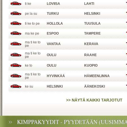
ti ke
LOVIISA
LAHTI
pe la su
TURKU
HELSINKI
ti ke to pe
HOLLOLA
TUUSULA
ma ke pe
ESPOO
TAMPERE
ma ti ke to
VANTAA
KERAVA
pe
ma ti ke to
OULU
RAAHE
pe
ke to
OULU
KUOPIO
ma ti ke to
HYVINKÄÄ
HÄMEENLINNA
pe
ke su
HELSINKI
ÄÄNEKOSKI
>> NÄYTÄ KAIKKI TARJOTUT
KIMPPAKYYDIT - PYYDETÄÄN (UUSIMMA