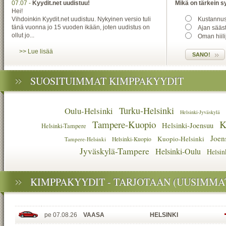
07.07 -
Kyydit.net uudistuu!
Mikä on tärkein 
Hei!
Vihdoinkin Kyydit.net uudistuu. Nykyinen versio tuli
Kustannus
tänä vuonna jo 15 vuoden ikään, joten uudistus on
Ajan sääs
ollut jo...
Oman hiil
>> Lue lisää
SUOSITUIMMAT KIMPPAKYYDIT
Turku-Helsinki
Oulu-Helsinki
Helsinki-Jyväskylä
K
Tampere-Kuopio
Helsinki-Joensuu
Helsinki-Tampere
Joen
Kuopio-Helsinki
Tampere-Helsinki
Helsinki-Kuopio
Jyväskylä-Tampere
Helsinki-Oulu
Helsin
KIMPPAKYYDIT - TARJOTAAN (UUSIMMA
pe 07.08.26
VAASA
HELSINKI