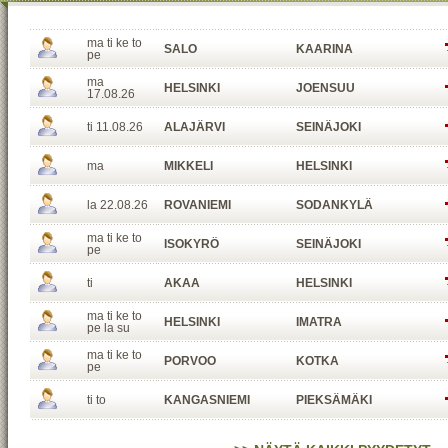
ma ti ke to
SALO
KAARINA
pe
ma
HELSINKI
JOENSUU
17.08.26
ti 11.08.26
ALAJÄRVI
SEINÄJOKI
ma
MIKKELI
HELSINKI
la 22.08.26
ROVANIEMI
SODANKYLÄ
ma ti ke to
ISOKYRÖ
SEINÄJOKI
pe
ti
AKAA
HELSINKI
ma ti ke to
HELSINKI
IMATRA
pe la su
ma ti ke to
PORVOO
KOTKA
pe
ti to
KANGASNIEMI
PIEKSÄMÄKI