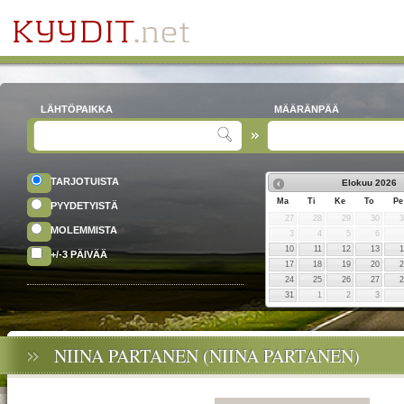
LÄHTÖPAIKKA
MÄÄRÄNPÄÄ
TARJOTUISTA
Elokuu
2026
Ma
Ti
Ke
To
Pe
PYYDETYISTÄ
27
28
29
30
MOLEMMISTA
3
4
5
6
10
11
12
13
+/-3 PÄIVÄÄ
17
18
19
20
24
25
26
27
31
1
2
3
NIINA PARTANEN (NIINA PARTANEN)