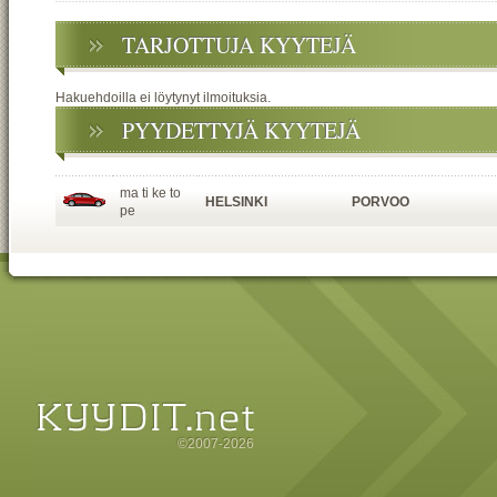
TARJOTTUJA KYYTEJÄ
Hakuehdoilla ei löytynyt ilmoituksia.
PYYDETTYJÄ KYYTEJÄ
ma ti ke to
HELSINKI
PORVOO
pe
©2007-2026