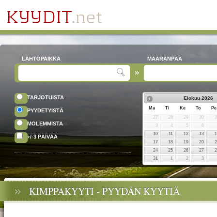
LÄHTÖPAIKKA
MÄÄRÄNPÄÄ
TARJOTUISTA
Elokuu
2026
Ma
Ti
Ke
To
Pe
PYYDETYISTÄ
27
28
29
30
MOLEMMISTA
3
4
5
6
10
11
12
13
+/-3 PÄIVÄÄ
17
18
19
20
24
25
26
27
31
1
2
3
KIMPPAKYYTI - PYYDÄN KYYTIÄ